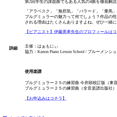
第2回学生の課題曲でもある人気の4曲を徹底解説
「アラベスク」「無邪気」「バラード」「乗馬」
ブルグミュラーの魅力って何でしょう？作品の性
される理由はたくさんありますよね。ぜひ一緒に
【ピアニスト】伊藤憲孝先生のプロフィールはコ
主催：はぁもにぃ
詳細
協力：Kanon Piano Lesson School / ブル
使用楽譜
ブルグミュラー２５の練習曲 今井顕校訂版（
ブルグミュラー２５の練習曲（全音楽譜出版社）
【お申込みはコチラ】