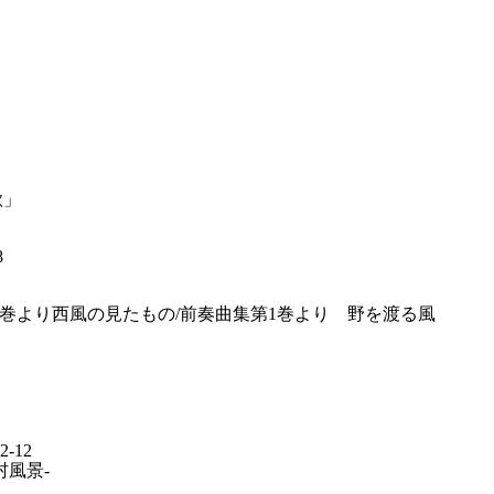
歌」
8
1巻より西風の見たもの/前奏曲集第1巻より 野を渡る風
-12
村風景-