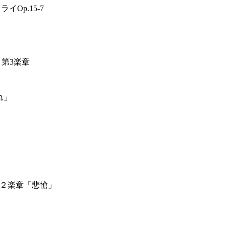
Op.15-7
 第3楽章
れ」
第２楽章「悲愴」