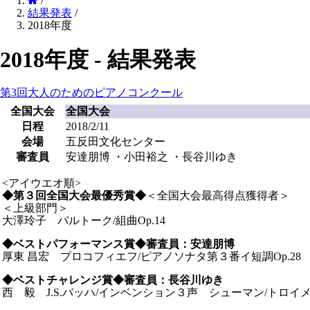
/
結果発表
/
2018年度
2018年度 - 結果発表
第3回大人のためのピアノコンクール
全国大会
全国大会
日程
2018/2/11
会場
五反田文化センター
審査員
安達朋博 ・小田裕之 ・長谷川ゆき
<アイウエオ順>
◆第３回全国大会最優秀賞◆
＜全国大会最高得点獲得者＞
＜上級部門＞
大澤玲子 バルトーク/組曲Op.14
◆
ベストパフォーマンス賞◆審査員：安達朋博
厚東 昌宏 プロコフィエフ/ピアノソナタ第３番イ短調Op.28
◆
ベストチャレンジ賞◆審査員：長谷川ゆき
西 毅 J.S.バッハ/インベンション３声 シューマン/トロイメライ