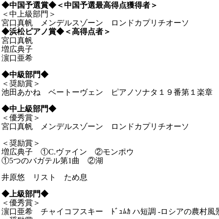
◆
中国予選賞◆＜中国予選最高得点獲得者＞
＜中上級部門＞
宮口真帆 メンデルスゾーン ロンドカプリチオーソ
◆
浜松ピアノ賞◆＜高得点者＞
宮口真帆
増広典子
濵口亜希
◆
中級部門◆
＜奨励賞＞
池田あかね ベートーヴェン ピアノソナタ１９番第１楽章
◆
中上級部門◆
＜優秀賞＞
宮口真帆 メンデルスゾーン ロンドカプリチオーソ
＜奨励賞＞
増広典子 ①C.ヴァイン ②モンポウ
①5つのバガテル第1曲 ②湖
井原悠 リスト ため息
◆
上級部門◆
＜優秀賞＞
濵口亜希 チャイコフスキー ﾄﾞｭﾑｶ ハ短調 -ロシアの農村風景- 