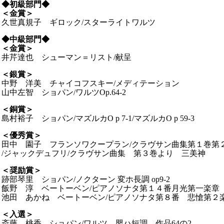
◆
初級部門◆
＜金賞＞
久世真規子 ギロック/スターライトワルツ
◆
中級部門◆
＜金賞＞
井芹達也 シューマン＝リスト/献呈
＜銀賞＞
中野 洋美 チャイコフスキー/メディテーション
山中左智 ショパン/ワルツOp.64-2
＜銅賞＞
島村裕子 ショパン/マズルカO p 7-1/マズルカO p 59-3
＜優秀賞＞
田中 園子 フランソワクープラン/クラヴサン曲集第１巻第２
/ジャックデュフリ/クラヴサン曲集 第３巻より 三美神
＜奨励賞＞
跡部琴里 ショパン/ノクターン 変ホ長調 op9-2
飯野 淳 ベートーベン/ピアノソナタ第１４番月光第一楽章
池田 あかね ベートーベン/ピアノソナタ第８番 悲愴第２
＜入選＞
斎藤 桃香 ショパン/ワルツ 嬰ハ短調 作品64の2