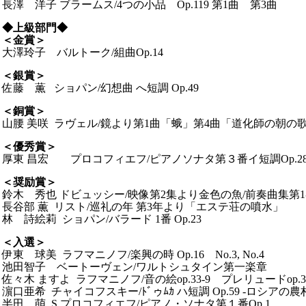
長澤 洋子 ブラームス/4つの小品 Op.119 第1曲 第3曲
◆
上級部門◆
＜金賞＞
大澤玲子 バルトーク/組曲Op.14
＜銀賞＞
佐藤 薫 ショパン/幻想曲 へ短調 Op.49
＜銅賞＞
山腰 美咲 ラヴェル/鏡より第1曲「蛾」第4曲「道化師の朝の
＜優秀賞＞
厚東 昌宏 プロコフィエフ/ピアノソナタ第３番イ短調Op.2
＜奨励賞＞
鈴木 秀也 ドビュッシー/映像第2集より金色の魚/前奏曲集第
長谷部 薫 リスト/巡礼の年 第3年より「エステ荘の噴水」
林 詩絵莉 ショパン/バラード 1番 Op.23
＜入選＞
伊東 球美 ラフマニノフ/楽興の時 Op.16 No.3, No.4
池田智子 ベートーヴェン/ワルトシュタイン第一楽章
佐々木 ますよ ラフマニノフ/音の絵op.33-9 プレリュードop.32
濵口亜希 チャイコフスキー/ﾄﾞゥﾑｶ ハ短調 Op.59 -ロシアの農
半田 萌 S.プロコフィエフ/ピアノ・ソナタ第１番Op.1