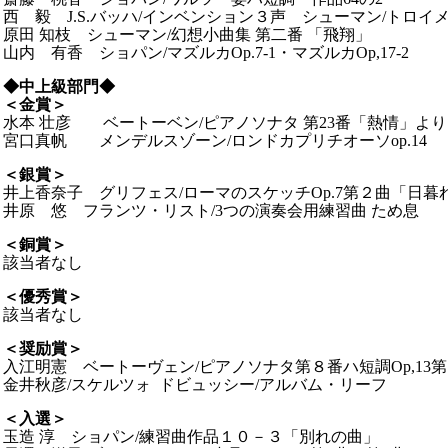
西 毅 J.S.バッハ/インベンション３声 シューマン/トロイメライ
原田 知枝 シューマン/幻想小曲集 第二番 「飛翔」
山内 有香 ショパン/マズルカOp.7-1・マズルカOp,17-2
◆中上級部門◆
＜金賞＞
水本 壮彦 ベートーベン/ピアノソナタ 第23番「熱情」より
宮口真帆 メンデルスゾーン/ロンドカプリチオーソop.14
＜銀賞＞
井上香奈子 グリフェス/ローマのスケッチOp.7第２曲「日暮
井原 悠 フランツ・リスト/3つの演奏会用練習曲 ため息
＜銅賞＞
該当者なし
＜優秀賞＞
該当者なし
＜奨励賞＞
入江明憲 ベートーヴェン/ピアノソナタ第８番ハ短調Op,13
金井秋彦/スケルツォ ドビュッシー/アルバム・リーフ
＜入選＞
玉造 淳 ショパン/練習曲作品１０－３「別れの曲」