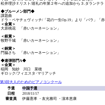
松井理沙 F.リスト/巡礼の年第２年への追加から３.タランテラ
◆
ブルーメン部門◆
課題曲
ドラ・ペヤチェヴィッチ/「花の一生Op.19」より「バラ」「
＜金賞＞
大原桃花 「赤いカーネーション」
＜銀賞＞
牧野千城 「赤いカーネーション」
＜銅賞＞
門脇さち 「赤いカーネーション」
◆連弾部門A◆
＜金賞＞
稲岡 知紗 川口 菜穂
ギロック/フィエスタ･マリアッチ
第3回大人のためのピアノコンクール
予選
中国予選
日程
2018/11/17
審査員
伊藤憲孝 ・友光雅司 ・濵本恵康