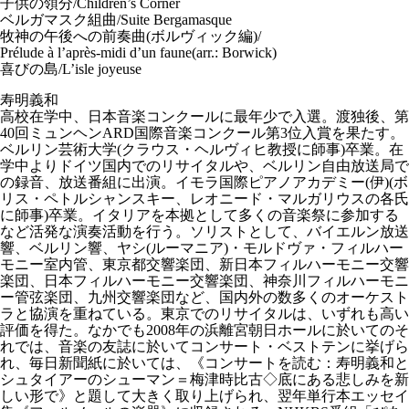
子供の領分/Children’s Corner
ベルガマスク組曲/Suite Bergamasque
牧神の午後への前奏曲(ボルヴィック編)/
Prélude à l’après-midi d’un faune(arr.: Borwick)
喜びの島/L’isle joyeuse
寿明義和
高校在学中、日本音楽コンクールに最年少で入選。渡独後、第
40回ミュンヘンARD国際音楽コンクール第3位入賞を果たす。
ベルリン芸術大学(クラウス・ヘルヴィヒ教授に師事)卒業。在
学中よりドイツ国内でのリサイタルや、ベルリン自由放送局で
の録音、放送番組に出演。イモラ国際ピアノアカデミー(伊)(ボ
リス・ペトルシャンスキー、レオニード・マルガリウスの各氏
に師事)卒業。イタリアを本拠として多くの音楽祭に参加する
など活発な演奏活動を行う。ソリストとして、バイエルン放送
響、ベルリン響、ヤシ(ルーマニア)・モルドヴァ・フィルハー
モニー室内管、東京都交響楽団、新日本フィルハーモニー交響
楽団、日本フィルハーモニー交響楽団、神奈川フィルハーモニ
ー管弦楽団、九州交響楽団など、国内外の数多くのオーケスト
ラと協演を重ねている。東京でのリサイタルは、いずれも高い
評価を得た。なかでも2008年の浜離宮朝日ホールに於いてのそ
れでは、音楽の友誌に於いてコンサート・ベストテンに挙げら
れ、毎日新聞紙に於いては、《コンサートを読む：寿明義和と
シュタイアーのシューマン＝梅津時比古◇底にある悲しみを新
しい形で》と題して大きく取り上げられ、翌年単行本エッセイ