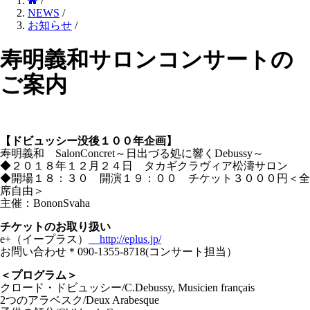
/
NEWS
/
お知らせ
/
寿明義和サロンコンサートの
ご案内
【ドビュッシー没後１００年企画】
寿明義和 SalonConcret～日出づる処に響くDebussy～
◆２０１８年１２月２４日 タカギクラヴィア松濤サロン
◆開場１８：３０ 開演１９：００ チケット３０００円＜全
席自由＞
主催：BononSvaha
チケットのお取り扱い
e+（イープラス）
http://eplus.jp/
お問い合わせ＊090-1355-8718(コンサート担当）
＜プログラム＞
クロード・ドビュッシー/C.Debussy, Musicien français
2つのアラベスク/Deux Arabesque