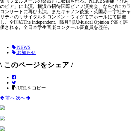
集《フェルメールの楽器》に収録される。NHKBS番組「ぴあ
のピア」に出演。横浜市招待国際ピアノ演奏会、ならびにガラ
コンサートに再び出演。またキャノン後援・英国赤十字社チャ
リティのリサイタルをロンドン・ウィグモアホールにて開催
し、全国紙The Independent、隔月刊誌Musical Opinionで高く評
価される。全日本学生音楽コンクール審査員を歴任。
NEWS
お知らせ
\ このページをシェア /
URLをコピー
前へ
次へ