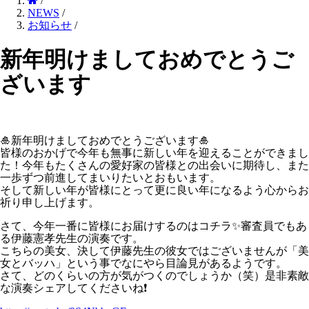
/
NEWS
/
お知らせ
/
新年明けましておめでとうご
ざいます
🎍
新年明けましておめでとうございます
🎍
皆様のおかげで今年も無事に新しい年を迎えることができまし
た！今年もたくさんの愛好家の皆様との出会いに期待し、また
一歩ずつ前進してまいりたいとおもいます。
そして新しい年が皆様にとって更に良い年になるよう心からお
祈り申し上げます。
さて、今年一番に皆様にお届けするのはコチラ
✨
審査員でもあ
る伊藤憲孝先生の演奏です。
こちらの美女、決して伊藤先生の彼女ではございませんが「美
女とバッハ」という事でなにやら目論見があるようです。
さて、どのくらいの方が気がつくのでしょうか（笑）是非素敵
な演奏シェアしてくださいね
❗️