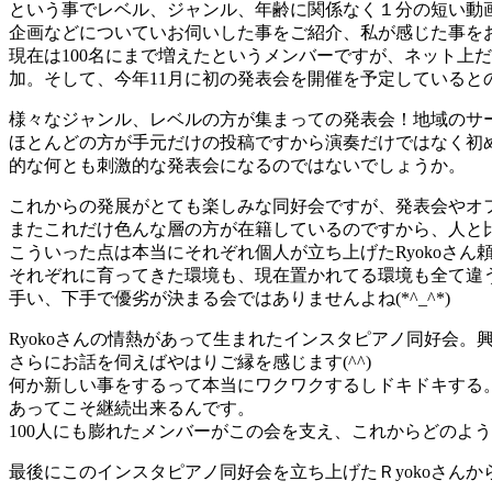
という事でレベル、ジャンル、年齢に関係なく１分の短い動
企画などについていお伺いした事をご紹介、私が感じた事を
現在は100名にまで増えたというメンバーですが、ネット上
加。そして、今年11月に初の発表会を開催を予定していると
様々なジャンル、レベルの方が集まっての発表会！地域のサ
ほとんどの方が手元だけの投稿ですから演奏だけではなく初め
的な何とも刺激的な発表会になるのではないでしょうか。
これからの発展がとても楽しみな同好会ですが、発表会やオ
またこれだけ色んな層の方が在籍しているのですから、人と
こういった点は本当にそれぞれ個人が立ち上げたRyokoさ
それぞれに育ってきた環境も、現在置かれてる環境も全て違う
手い、下手で優劣が決まる会ではありませんよね(*^_^*)
Ryokoさんの情熱があって生まれたインスタピアノ同好会
さらにお話を伺えばやはりご縁を感じます(^^)
何か新しい事をするって本当にワクワクするしドキドキする
あってこそ継続出来るんです。
100人にも膨れたメンバーがこの会を支え、これからどのよ
最後にこのインスタピアノ同好会を立ち上げたＲyokoさん