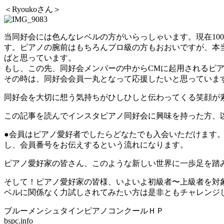
＜Ryoukoさん＞
当同好会には色んなレベルの方がいらっしゃいます。現在10
す。ピアノの腕前はもちろんプロ級の方もおおいですが、本
ばと思っています。
もし、この先、同好会メンバーの中からCMに起用されるピ
その時は、同好会会員一丸となって応援したいと思っていま
同好会を大切に想う気持ちがひしひしと伝わってくる笑顔が素
この記事を読んでインスタピアノ同好会に興味を持った方、
●会員はピアノ愛好者でしたらどなたでも入会いただけます。
し、会員番号をお伝えするという流れになります。
ピアノ愛好家の皆さん、このような新しい世界に一歩足を踏
そして！ピアノ愛好家の皆様、いよいよ初級者〜上級者を対
ベルに関係なく力試しされてみたい方は是非ともチャレンジ
ブルーメンシュタインピアノコンクールＨＰ
bspc.info