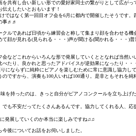
画を共有し合い新しい形での愛好家同士の繋がりとして広がって
お伝えしたいとおもいます！
だけではなく第一回目オフ会を6月に都内で開催したそうです。
の事♬♬
ークルであれば日頃から練習会と称して集まり顔を合わせる機
て顔が見れる(見られる・・・)声が聞ける(聞かれる・・・)
フ会などこれからいろんな形で発展していくととなれば当然い
比べたり、良かれと思ったアドバイスが逆効果になったり・・
ん頼りにならずに純粋にピアノを楽しむために常に意識し協力し
のですから、演奏も100人いれば100通り。是非ともそれを
。興味を持ったのは、きっと自分がピアノコンクールを立ち上げ
。でも不安だってたくさんあるんです。協力してくれる人、応
うに発展していくのか本当に楽しみですね♫♫
から今後についてお話をお伺いしました。