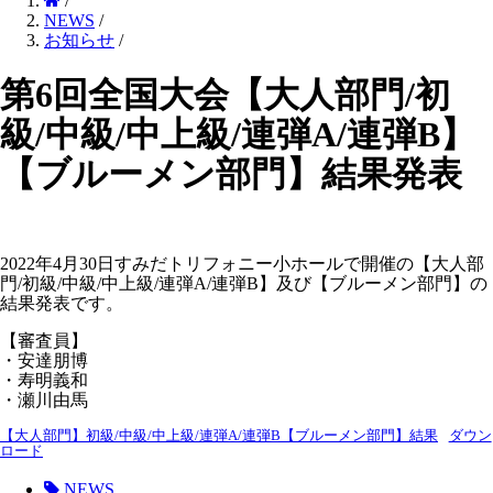
/
NEWS
/
お知らせ
/
第6回全国大会【大人部門/初
級/中級/中上級/連弾A/連弾B】
【ブルーメン部門】結果発表
2022年4月30日すみだトリフォニー小ホールで開催の【大人部
門/初級/中級/中上級/連弾A/連弾B】及び【ブルーメン部門】の
結果発表です。
【審査員】
・安達朋博
・寿明義和
・瀬川由馬
【大人部門】初級/中級/中上級/連弾A/連弾B【ブルーメン部門】結果
ダウン
ロード
NEWS