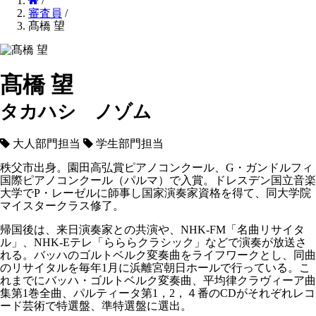
/
審査員
/
髙橋 望
髙橋 望
タカハシ ノゾム
大人部門担当
学生部門担当
秩父市出身。園田高弘賞ピアノコンクール、G・ガンドルフィ
国際ピアノコンクール（パルマ）で入賞。ドレスデン国立音楽
大学でP・レーゼルに師事し国家演奏家資格を得て、同大学院
マイスタークラス修了。
帰国後は、来日演奏家との共演や、NHK-FM「名曲リサイタ
ル」、NHK-Eテレ「らららクラシック」などで演奏が放送さ
れる。バッハのゴルトベルク変奏曲をライフワークとし、同曲
のリサイタルを毎年1月に浜離宮朝日ホールで行っている。こ
れまでにバッハ・ゴルトベルク変奏曲、平均律クラヴィーア曲
集第1巻全曲、パルティータ第1，2，４番のCDがそれぞれレコ
ード芸術で特選盤、準特選盤に選出。