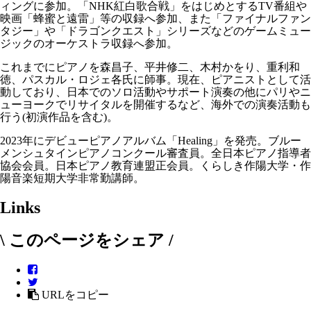
ィングに参加。「NHK紅白歌合戦」をはじめとするTV番組や
映画「蜂蜜と遠雷」等の収録へ参加、また「ファイナルファン
タジー」や「ドラゴンクエスト」シリーズなどのゲームミュー
ジックのオーケストラ収録へ参加。
これまでにピアノを森昌子、平井修二、木村かをり、重利和
徳、パスカル・ロジェ各氏に師事。現在、ピアニストとして活
動しており、日本でのソロ活動やサポート演奏の他にパリやニ
ューヨークでリサイタルを開催するなど、海外での演奏活動も
行う(初演作品を含む)。
2023年にデビューピアノアルバム「Healing」を発売。ブルー
メンシュタインピアノコンクール審査員。全日本ピアノ指導者
協会会員。日本ピアノ教育連盟正会員。くらしき作陽大学・作
陽音楽短期大学非常勤講師。
Links
\ このページをシェア /
URLをコピー