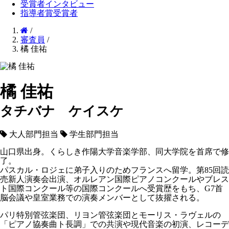
受賞者インタビュー
指導者賞受賞者
/
審査員
/
橘 佳祐
橘 佳祐
タチバナ ケイスケ
大人部門担当
学生部門担当
山口県出身。くらしき作陽大学音楽学部、同大学院を首席で修
了。
パスカル・ロジェに弟子入りのためフランスへ留学。第85回読
売新人演奏会出演、オルレアン国際ピアノコンクールやブレス
ト国際コンクール等の国際コンクールへ受賞歴をもち、G7首
脳会議や皇室業務での演奏メンバーとして抜擢される。
パリ特別管弦楽団、リヨン管弦楽団とモーリス・ラヴェルの
「ピアノ協奏曲ト長調」での共演や現代音楽の初演、レコーデ